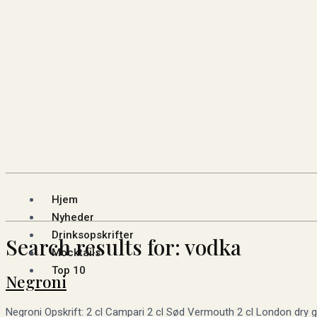
Hjem
Nyheder
Drinksopskrifter
Search results for:
vodka
Mocktails
Top 10
Negroni
Negroni Opskrift: 2 cl Campari 2 cl Sød Vermouth 2 cl London dry gin 