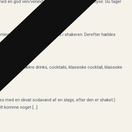
e med en god ven/veninde men du nænner ikke at aflyse. Du tager
ninger i. Hæld 2 cl. Likør 43 ned i shakeren. Derefter hældes
seret op i lækre drinks, cocktails, klassiske cocktail, klassiske
les med en skvat sodavand af en slags, efter den er shaket:)
elt komme noget […]