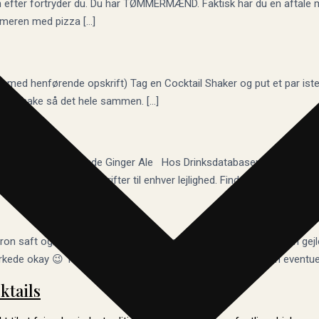
dagen efter fortryder du. Du har TØMMERMÆND. Faktisk har du en aftal
immeren med pizza […]
ts med henførende opskrift) Tag en Cocktail Shaker og put et par ister
, og shake så det hele sammen. […]
dt, tilsæt efterfølgende Ginger Ale Hos Drinksdatabasen har vi speciali
danskerne lækre opskrifter til enhver lejlighed. Find […]
tron saft og/eller Citronmelisse. Shakes med 4-5 isterninger. Kan gej
de okay 😉 Til folk der ønsker ekstra procenter i, kan man eventu
ktails