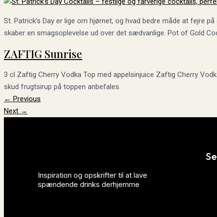
St. Patrick’s Day er lige om hjørnet, og hvad bedre måde at fejre p
skaber en smagsoplevelse ud over det sædvanlige. Pot of Gold Cockta
ZAFTIG Sunrise
3 cl Zaftig Cherry Vodka Top med appelsinjuice Zaftig Cherry Vodka b
skud frugtsirup på toppen anbefales.
←
Previous
Next
→
Se
Top 10 gin drinks
Inspiration og opskrifter til at lave
Top 10 bryllups drinks
spændende drinks derhjemme
Top 10 alkoholfrie drinks
Top 10 kaffe drink