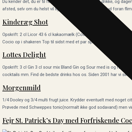
Du kender det, du er til fest, du får lidt for meget at drikke, og 
afsted, selv om du helst vil ligge hjemme og sove den ud foran fl
Kinderæg Shot
Opskrift: 2 cl Licor 43 6 cl kakaomælk (Cocio) 2 cl fløde (Ca. 5 sho
Cocio op i shakeren Top til sidst med et par spiseskeer flødeskum
Lottes Delight
Opskrift: 3 cl Gin 3 cl sour mix Bland Gin og Sour med is og rør run
cocktails mm. Find de bedste drinks hos os. Siden 2001 har vi sikret 
Morgenmild
1/4 Dooley og 3/4 multi frugt juice. Krydder eventuelt med noget ci
Prøvede med Schweppes tonic(normalt ikke god sodavand) men virke
Fejr St. Patrick’s Day med Forfriskende Coc