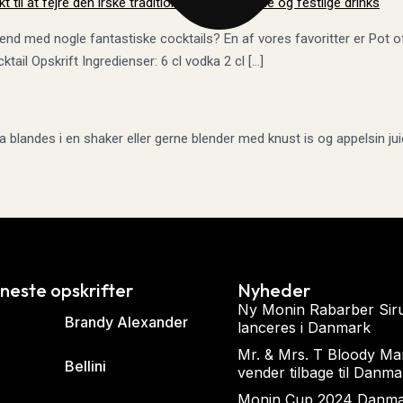
å end med nogle fantastiske cocktails? En af vores favoritter er Pot 
il Opskrift Ingredienser: 6 cl vodka 2 cl […]
landes i en shaker eller gerne blender med knust is og appelsin juice 
neste opskrifter
Nyheder
Ny Monin Rabarber Sir
Brandy Alexander
lanceres i Danmark
Mr. & Mrs. T Bloody Ma
Bellini
vender tilbage til Danma
Monin Cup 2024 Danm