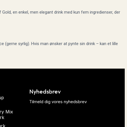
of Gold, en enkel, men elegant drink med kun fem ingredienser, der
(gerne syrlig). Hvis man ønsker at pynte sin drink – kan et lille
Nyhedsbrev
up
Tilmeld dig vores nyhedsbrev
ry Mix
rk
ark