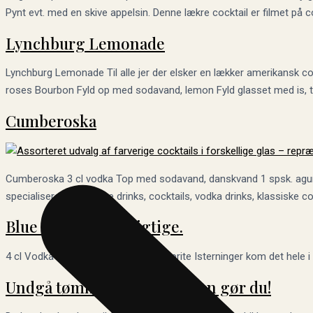
Pynt evt. med en skive appelsin. Denne lækre cocktail er filmet på 
Lynchburg Lemonade
Lynchburg Lemonade Til alle jer der elsker en lækker amerikansk cock
roses Bourbon Fyld op med sodavand, lemon Fyld glasset med is, ter
Cumberoska
Cumberoska 3 cl vodka Top med sodavand, danskvand 1 spsk. agurk 1
specialiseret op i lækre drinks, cocktails, vodka drinks, klassiske 
Blue Hawaii, den rigtige.
4 cl Vodka 2 cl Monin Blå Curacao Sprite Isterninger kom det hele i 
Undgå tømmermænd – Sådan gør du!