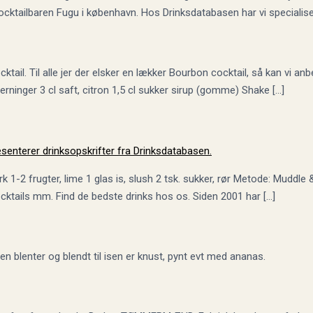
cocktailbaren Fugu i københavn. Hos Drinksdatabasen har vi specialis
tail. Til alle jer der elsker en lækker Bourbon cocktail, så kan vi a
ninger 3 cl saft, citron 1,5 cl sukker sirup (gomme) Shake […]
-2 frugter, lime 1 glas is, slush 2 tsk. sukker, rør Metode: Muddle
cocktails mm. Find de bedste drinks hos os. Siden 2001 har […]
en blenter og blendt til isen er knust, pynt evt med ananas.