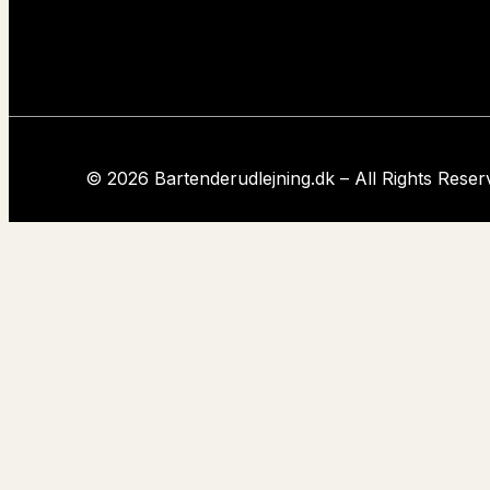
Top 10 fernet branca drinks
Top 10 Juledrinks
Top 10 sommer drinks
Top 10 vodka drinks
Top 10 velkomstdrinks
Top 10 drinks med vin
© 2026 Bartenderudlejning.dk – All Rights Reser
Vi anbefaler