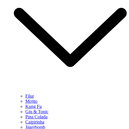
Filur
Mojito
Kung Fu
Gin & Tonic
Pina Colada
Caipirinha
Jägerbomb