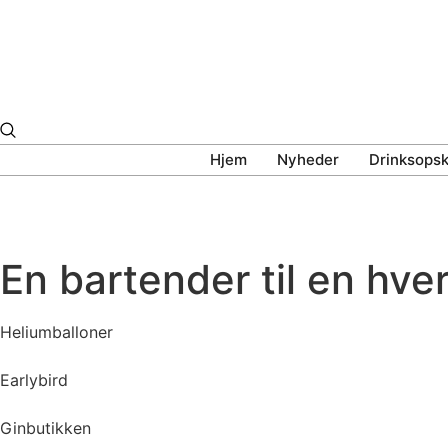
Skip
to
content
Hjem
Nyheder
Drinksopsk
En bartender til en hver
Heliumballoner
Earlybird
Ginbutikken