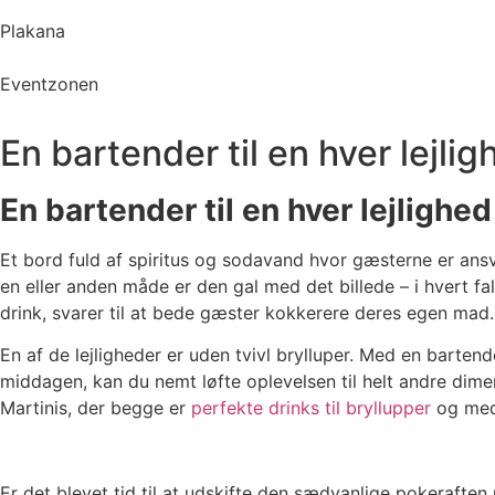
Plakana
Eventzonen
En bartender til en hver lejlig
En bartender til en hver lejlighed
Et bord fuld af spiritus og sodavand hvor gæsterne er ansv
en eller anden måde er den gal med det billede – i hvert f
drink, svarer til at bede gæster kokkerere deres egen mad.
En af de lejligheder er uden tvivl brylluper. Med en barten
middagen, kan du nemt løfte oplevelsen til helt andre dim
Martinis, der begge er
perfekte drinks til bryllupper
og med 
Er det blevet tid til at udskifte den sædvanlige pokeraften