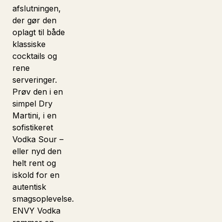
afslutningen,
der gør den
oplagt til både
klassiske
cocktails og
rene
serveringer.
Prøv den i en
simpel Dry
Martini, i en
sofistikeret
Vodka Sour –
eller nyd den
helt rent og
iskold for en
autentisk
smagsoplevelse.
ENVY Vodka