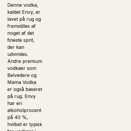
Denne vodka,
kaldet Envy, er
lavet på rug og
fremstilles af
noget af det
fineste sprit,
Heliumb
E
der kan
udvindes.
Andre premium
vodkaer som
Belvedere og
Mama Vodka
er også baseret
på rug. Envy
har en
alkoholprocent
på 40 %,
hvilket er typisk