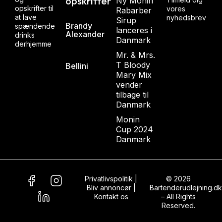
opskrifter
Ny Monin
opskrifter til
vores
Rabarber
at lave
nyhedsbrev
Sirup
Brandy
spændende
lanceres i
Alexander
drinks
Danmark
derhjemme
Mr. & Mrs.
T Bloody
Bellini
Mary Mix
vender
tilbage til
Danmark
Monin
Cup 2024
Danmark
Privatlivspolitik
|
© 2026
Bliv annoncør
|
Bartenderudlejning.dk
Kontakt os
– All Rights
Reserved.