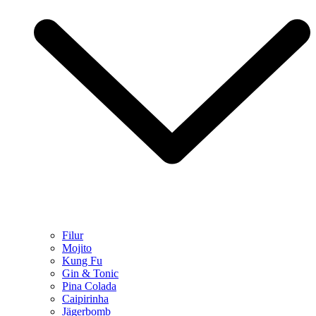
Filur
Mojito
Kung Fu
Gin & Tonic
Pina Colada
Caipirinha
Jägerbomb