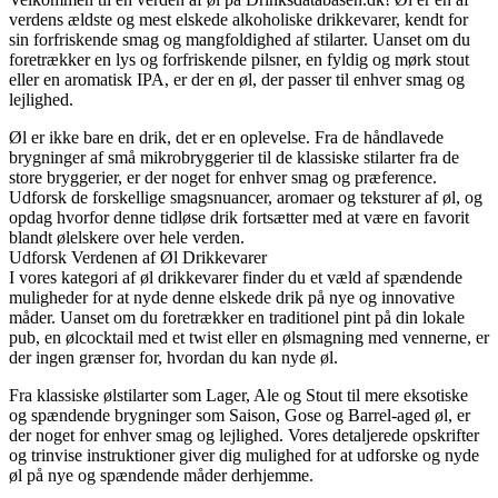
verdens ældste og mest elskede alkoholiske drikkevarer, kendt for
sin forfriskende smag og mangfoldighed af stilarter. Uanset om du
foretrækker en lys og forfriskende pilsner, en fyldig og mørk stout
eller en aromatisk IPA, er der en øl, der passer til enhver smag og
lejlighed.
Øl er ikke bare en drik, det er en oplevelse. Fra de håndlavede
brygninger af små mikrobryggerier til de klassiske stilarter fra de
store bryggerier, er der noget for enhver smag og præference.
Udforsk de forskellige smagsnuancer, aromaer og teksturer af øl, og
opdag hvorfor denne tidløse drik fortsætter med at være en favorit
blandt ølelskere over hele verden.
Udforsk Verdenen af Øl Drikkevarer
I vores kategori af øl drikkevarer finder du et væld af spændende
muligheder for at nyde denne elskede drik på nye og innovative
måder. Uanset om du foretrækker en traditionel pint på din lokale
pub, en ølcocktail med et twist eller en ølsmagning med vennerne, er
der ingen grænser for, hvordan du kan nyde øl.
Fra klassiske ølstilarter som Lager, Ale og Stout til mere eksotiske
og spændende brygninger som Saison, Gose og Barrel-aged øl, er
der noget for enhver smag og lejlighed. Vores detaljerede opskrifter
og trinvise instruktioner giver dig mulighed for at udforske og nyde
øl på nye og spændende måder derhjemme.