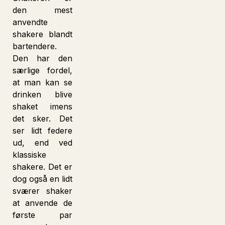
den mest
anvendte
shakere blandt
bartendere.
Heliumb
E
Den har den
særlige fordel,
at man kan se
drinken blive
shaket imens
det sker. Det
ser lidt federe
ud, end ved
klassiske
shakere. Det er
dog også en lidt
sværer shaker
at anvende de
første par