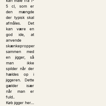
kan måle fra 1-
5 cl, som er
den mængde
der typisk skal
afmåles. Det
kan være en
god ide, at
anvende
skænkepropper
sammen med
en jigger, så
man ikke
spilder når der
hældes op i
jiggeren. Dette
gælder især
når man er
fuld..
Køb
jigger her…