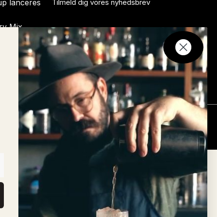
up lanceres
Tilmeld dig vores nyhedsbrev
ry Mix
rk
ark
Privatlivspolitik
|
Bliv annoncør
|
Kontakt os