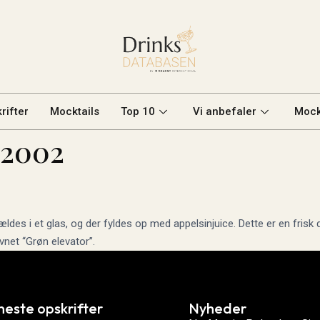
rifter
Mocktails
Top 10
Vi anbefaler
Mock
 2002
s i et glas, og der fyldes op med appelsinjuice. Dette er en frisk dri
net “Grøn elevator”.
neste opskrifter
Nyheder