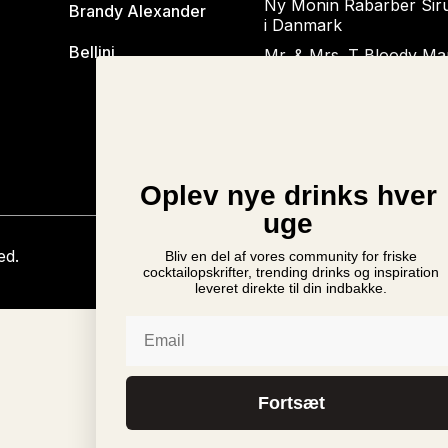
Ny Monin Rabarber Sir
Brandy Alexander
i Danmark
Bellini
Mr. & Mrs. T Bloody Ma
vender tilbage til Danma
Monin Cup 2024 Danm
Oplev nye drinks hver
uge
ed.
Bliv en del af vores community for friske
cocktailopskrifter, trending drinks og inspiration
leveret direkte til din indbakke.
Email
Fortsæt