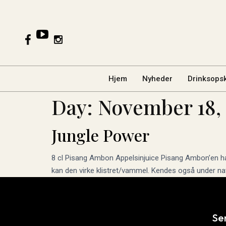
Hjem
Nyheder
Drinksopsk
Day:
November 18,
Jungle Power
8 cl Pisang Ambon Appelsinjuice Pisang Ambon’en hælde
kan den virke klistret/vammel. Kendes også under nav
Se