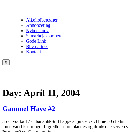
Alkoholberegner
Annoncering
Nyhedsbrev
Samarbejdspartnere
Gode Link
Bliv partner
Kontakt
X
Day:
April 11, 2004
Gammel Have #2
35 cl vodka 17 cl bananlikør 3 l appelsinjuice 57 cl lime 50 cl alm.
tonic vand Isterninger Ingredienserne blandes og drinksene serveres.
Prøv også en Gin og tonic.