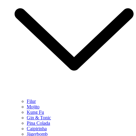
Filur
Mojito
Kung Fu
Gin & Tonic
Pina Colada
Caipirinha
Jägerbomb