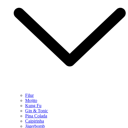
Filur
Mojito
Kung Fu
Gin & Tonic
Pina Colada
Caipirinha
Jägerbomb