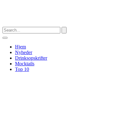
Hjem
Nyheder
Drinksopskrifter
Mocktails
Top 10