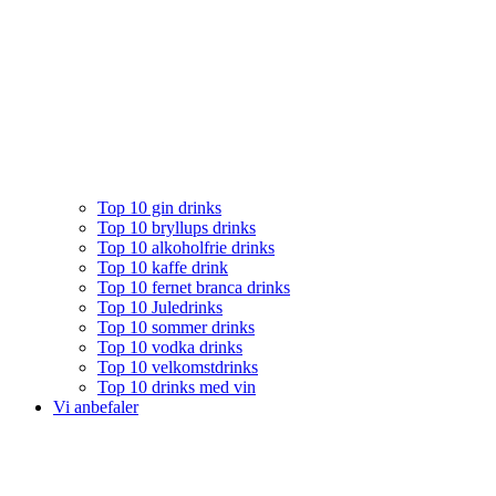
Top 10 gin drinks
Top 10 bryllups drinks
Top 10 alkoholfrie drinks
Top 10 kaffe drink
Top 10 fernet branca drinks
Top 10 Juledrinks
Top 10 sommer drinks
Top 10 vodka drinks
Top 10 velkomstdrinks
Top 10 drinks med vin
Vi anbefaler