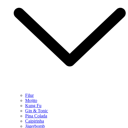
Filur
Mojito
Kung Fu
Gin & Tonic
Pina Colada
Caipirinha
Jägerbomb