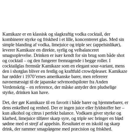
Kamikaze er en klassisk og slagkraftig vodka cocktail, der
kombinerer styrke og friskhed i et lille, koncentreret glas. Med sin
simple blanding af vodka, limejuice og triple sec (appelsinlikør),
leverer Kamikaze en direkte, syrlig og velbalanceret
smagsoplevelse. Drinken er især kendt for sin brug som både shot
og cocktail – og den fungerer fremragende i begge roller. I
cocktailglas fremstår Kamikaze som en elegant sour-variant, mens
den i shotglas bliver en festlig og kraftfuld crowdpleaser. Kamikaze
har rødder i 1970’ernes amerikanske barer, men refererer
navnemæssigt til de japanske selvmordspiloter fra Anden
Verdenskrig – en reference, der måske antyder den pludselige
styrke, drinken kan have.
Det, der gør Kamikaze til en favorit i både barer og hjemmebarer, er
dens enkelhed og renhed. Der er ingen juice eller fyldstoffer her –
kun alkohol og citrus i perfekt balance. Vodkaen giver styrke og
klarhed, limejuice tilfører skarp syre, og triple sec bringer en blød
sødme med et strejf af appelsin. Resultatet er en iskold og skarp
drink, der rammer smagsløgene med præcision og friskhed.