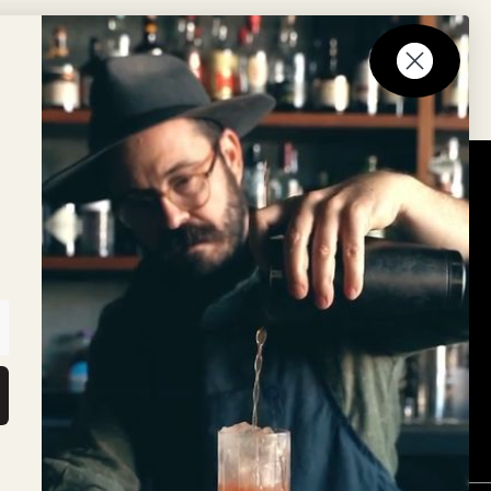
Nyhedsbrev
up lanceres
Tilmeld dig vores nyhedsbrev
ry Mix
rk
ark