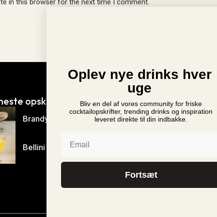
e in this browser for the next time I comment.
Oplev nye drinks hver
uge
neste opskrifter
Nyheder
Bliv en del af vores community for friske
Ny Monin Rabarber Sir
cocktailopskrifter, trending drinks og inspiration
Brandy Alexander
leveret direkte til din indbakke.
i Danmark
Mr. & Mrs. T Bloody Ma
Email
vender tilbage til Danma
Bellini
Monin Cup 2024 Danm
Fortsæt