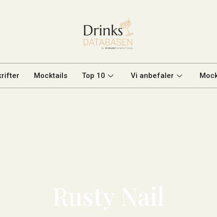
rifter
Mocktails
Top 10
Vi anbefaler
Mock
Rusty Nail