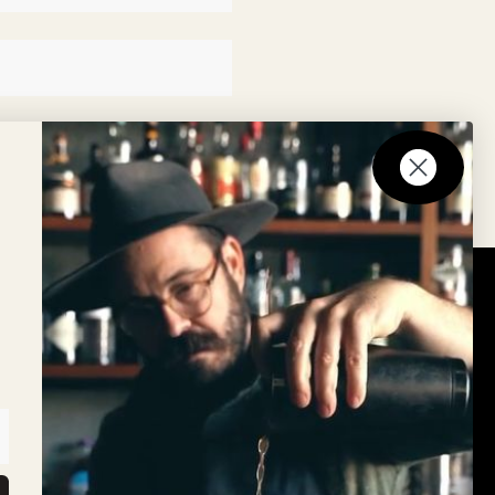
Nyhedsbrev
up lanceres
Tilmeld dig vores nyhedsbrev
ry Mix
rk
ark