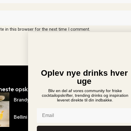
e in this browser for the next time I comment.
Oplev nye drinks hver
uge
neste opskrifter
Nyheder
Bliv en del af vores community for friske
Ny Monin Rabarber Sir
cocktailopskrifter, trending drinks og inspiration
Brandy Alexander
leveret direkte til din indbakke.
i Danmark
Mr. & Mrs. T Bloody Ma
Email
vender tilbage til Danma
Bellini
Monin Cup 2024 Danm