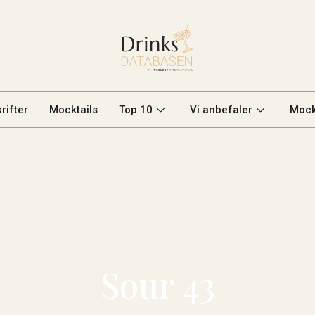
rifter
Mocktails
Top 10
Vi anbefaler
Mock
Sour 43