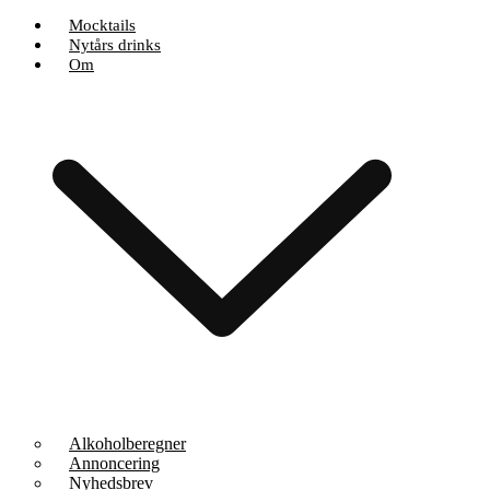
Privatlivspolitik
|
Bliv annoncør
|
Kontakt os
Mocktails
Nytårs drinks
Om
Alkoholberegner
Annoncering
Nyhedsbrev