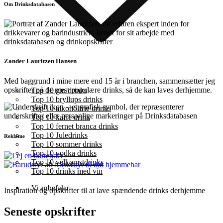
Om Drinksdatabasen
Zander Lauritzen Hansen
Med baggrund i mine mere end 15 år i branchen, sammensætter jeg
opskrifter på de mest populære drinks, så de kan laves derhjemme.
Top 10 gin drinks
Top 10 bryllups drinks
Top 10 alkoholfrie drinks
Top 10 kaffe drink
Top 10 fernet branca drinks
Top 10 Juledrinks
Reklame
Top 10 sommer drinks
Top 10 vodka drinks
Top 10 velkomstdrinks
Top 10 drinks med vin
Vi anbefaler
Inspiration og opskrifter til at lave spændende drinks derhjemme
Seneste opskrifter