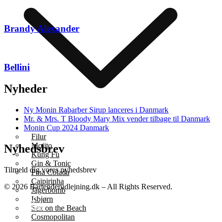
Brandy Alexander
Bellini
Nyheder
Ny Monin Rabarber Sirup lanceres i Danmark
Mr. & Mrs. T Bloody Mary Mix vender tilbage til Danmark
Monin Cup 2024 Danmark
Filur
Mojito
Nyhedsbrev
Kung Fu
Gin & Tonic
Tilmeld dig vores nyhedsbrev
Pina Colada
Caipirinha
© 2026 Bartenderudlejning.dk – All Rights Reserved.
Jägerbomb
Isbjørn
Sex on the Beach
Cosmopolitan