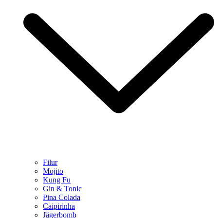
Filur
Mojito
Kung Fu
Gin & Tonic
Pina Colada
Caipirinha
Jägerbomb