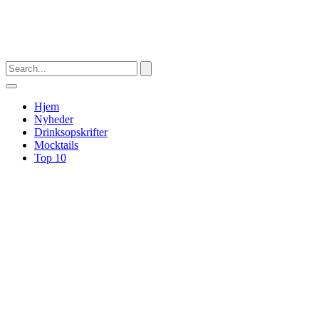
Hjem
Nyheder
Drinksopskrifter
Mocktails
Top 10