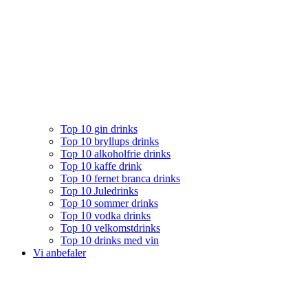
Top 10 gin drinks
Top 10 bryllups drinks
Top 10 alkoholfrie drinks
Top 10 kaffe drink
Top 10 fernet branca drinks
Top 10 Juledrinks
Top 10 sommer drinks
Top 10 vodka drinks
Top 10 velkomstdrinks
Top 10 drinks med vin
Vi anbefaler