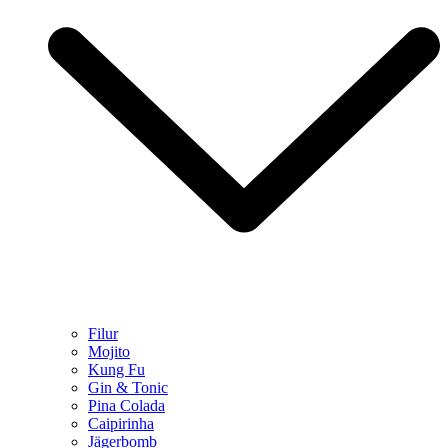
Filur
Mojito
Kung Fu
Gin & Tonic
Pina Colada
Caipirinha
Jägerbomb