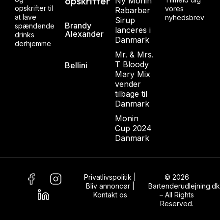
opskrifter
Ny Monin
opskrifter til
vores
Rabarber
at lave
nyhedsbrev
Sirup
Brandy
spændende
lanceres i
Alexander
drinks
Danmark
derhjemme
Mr. & Mrs.
T Bloody
Bellini
Mary Mix
vender
tilbage til
Danmark
Monin
Cup 2024
Danmark
Privatlivspolitik
|
© 2026
Bliv annoncør
|
Bartenderudlejning.dk
Kontakt os
– All Rights
Reserved.