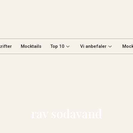
rifter
Mocktails
Top 10
Vi anbefaler
Mock
rav sodavand