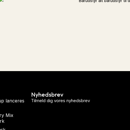
Nyhedsbrev
up lanceres
Tilmeld dig vores nyhedsbrev
ry Mix
rk
ark