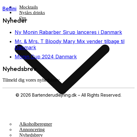
Mocktails
Bellini
Nytårs drinks
Om
Nyheder
Ny Monin Rabarber Sirup lanceres i Danmark
Mr. & Mrs. T Bloody Mary Mix vender tilbage til
Danmark
Monin Cup 2024 Danmark
Nyhedsbrev
Tilmeld dig vores nyhedsbrev
© 2026 Bartenderudlejning.dk – All Rights Reserved.
Privatlivspolitik
|
Bliv annoncør
|
Kontakt os
Alkoholberegner
Annoncering
Nyhedsbrev