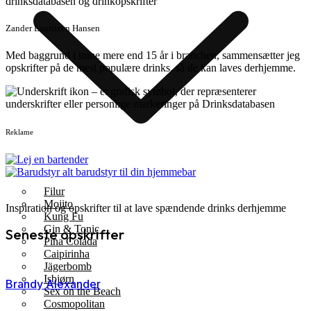
Zander Lauritzen Hansen
Med baggrund i mine mere end 15 år i branchen, sammensætter jeg
opskrifter på de mest populære drinks, så de kan laves derhjemme.
Reklame
Filur
Mojito
Inspiration og opskrifter til at lave spændende drinks derhjemme
Kung Fu
Gin & Tonic
Seneste opskrifter
Pina Colada
Caipirinha
Jägerbomb
Isbjørn
Brandy Alexander
Sex on the Beach
Cosmopolitan