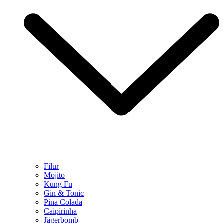
Filur
Mojito
Kung Fu
Gin & Tonic
Pina Colada
Caipirinha
Jägerbomb