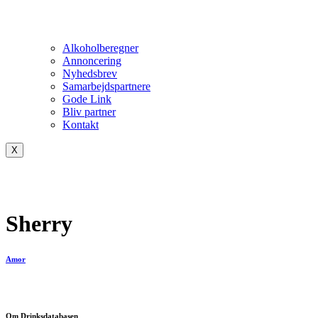
Alkoholberegner
Annoncering
Nyhedsbrev
Samarbejdspartnere
Gode Link
Bliv partner
Kontakt
X
Sherry
Amor
Om Drinksdatabasen