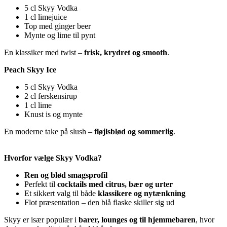
5 cl Skyy Vodka
1 cl limejuice
Top med ginger beer
Mynte og lime til pynt
En klassiker med twist –
frisk, krydret og smooth
.
Peach Skyy Ice
5 cl Skyy Vodka
2 cl ferskensirup
1 cl lime
Knust is og mynte
En moderne take på slush –
fløjlsblød og sommerlig
.
Hvorfor vælge Skyy Vodka?
Ren og blød smagsprofil
Perfekt til
cocktails med citrus, bær og urter
Et sikkert valg til både
klassikere og nytænkning
Flot præsentation – den blå flaske skiller sig ud
Skyy er især populær i
barer, lounges og til hjemmebaren
, hvor