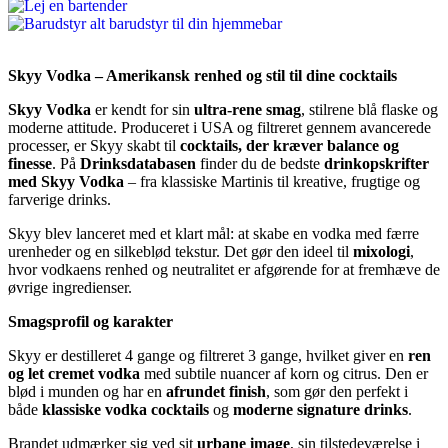
Skyy Vodka – Amerikansk renhed og stil til dine cocktails
Skyy Vodka
er kendt for sin
ultra-rene smag
, stilrene blå flaske og
moderne attitude. Produceret i USA og filtreret gennem avancerede
processer, er Skyy skabt til
cocktails, der kræver balance og
finesse
. På
Drinksdatabasen
finder du de bedste
drinkopskrifter
med Skyy Vodka
– fra klassiske Martinis til kreative, frugtige og
farverige drinks.
Skyy blev lanceret med et klart mål: at skabe en vodka med færre
urenheder og en silkeblød tekstur. Det gør den ideel til
mixologi
,
hvor vodkaens renhed og neutralitet er afgørende for at fremhæve de
øvrige ingredienser.
Smagsprofil og karakter
Skyy er destilleret 4 gange og filtreret 3 gange, hvilket giver en
ren
og let cremet vodka
med subtile nuancer af korn og citrus. Den er
blød i munden og har en
afrundet finish
, som gør den perfekt i
både
klassiske vodka cocktails
og
moderne signature drinks
.
Brandet udmærker sig ved sit
urbane image
, sin tilstedeværelse i