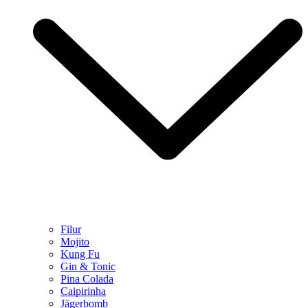
Filur
Mojito
Kung Fu
Gin & Tonic
Pina Colada
Caipirinha
Jägerbomb