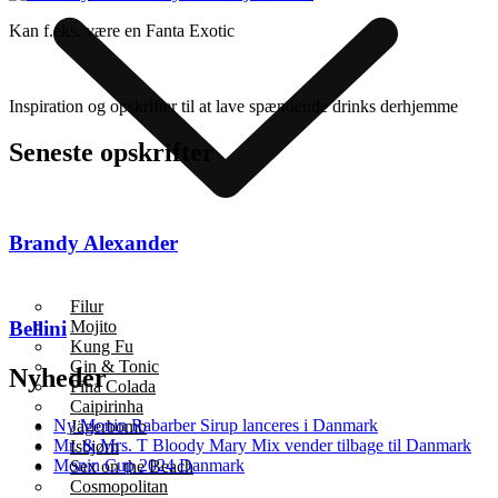
Kan f.eks. være en Fanta Exotic
Inspiration og opskrifter til at lave spændende drinks derhjemme
Seneste opskrifter
Brandy Alexander
Filur
Mojito
Bellini
Kung Fu
Gin & Tonic
Nyheder
Pina Colada
Caipirinha
Ny Monin Rabarber Sirup lanceres i Danmark
Jägerbomb
Mr. & Mrs. T Bloody Mary Mix vender tilbage til Danmark
Isbjørn
Monin Cup 2024 Danmark
Sex on the Beach
Cosmopolitan