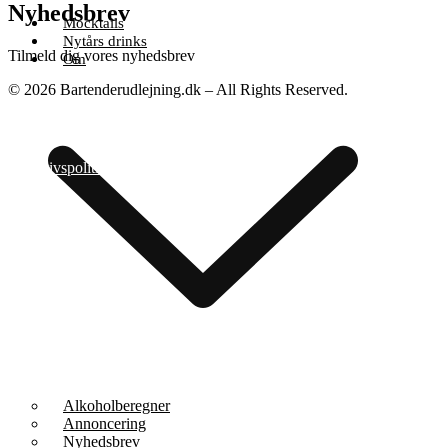
Nyhedsbrev
Mocktails
Nytårs drinks
Tilmeld dig vores nyhedsbrev
Om
© 2026 Bartenderudlejning.dk – All Rights Reserved.
Privatlivspolitik
|
Bliv annoncør
|
Kontakt os
Alkoholberegner
Annoncering
Nyhedsbrev