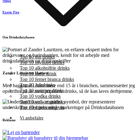
Ninja
Exotic Fire
Om Drinksdatabasen
Top 10 gin drinks
Top 10 bryllups drinks
Top 10 alkoholfrie drinks
Zander Lauritzen Hansen
Top 10 kaffe drink
Top 10 fernet branca drinks
Top 10 Juledrinks
Med baggrund i mine mere end 15 år i branchen, sammensætter jeg
Top 10 sommer drinks
opskrifter på de mest populære drinks, så de kan laves derhjemme.
Top 10 vodka drinks
Top 10 velkomstdrinks
Top 10 drinks med vin
Vi anbefaler
Reklame