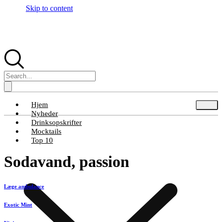
Skip to content
Hjem
Nyheder
Drinksopskrifter
Mocktails
Top 10
Sodavand, passion
Læge ambulance
Exotic Mint