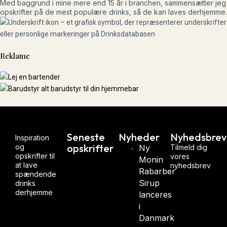
Med baggrund i mine mere end 15 år i branchen, sammensætter jeg
opskrifter på de mest populære drinks, så de kan laves derhjemme.
Reklame
Seneste
Nyheder
Nyhedsbrev
Inspiration
opskrifter
og
Ny
Tilmeld dig
opskrifter til
vores
Monin
at lave
nyhedsbrev
Rabarber
Brandy
spændende
Alexander
Sirup
drinks
derhjemme
lanceres
i
Bellini
Danmark