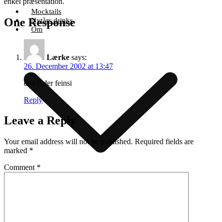
enkel præsentation.
Mocktails
One Response
Nytårs drinks
Om
Lærke
says:
26. December 2002 at 13:47
den lyder feinsi
Reply
Leave a Reply
Your email address will not be published.
Required fields are
marked
*
Comment
*
Alkoholberegner
Annoncering
Nyhedsbrev