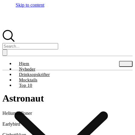
Skip to content
Hjem
Nyheder
Drinksopskrifter
Mocktails
Top 10
Astronaut
Heliumballoner
Earlybird
Ginbutikken