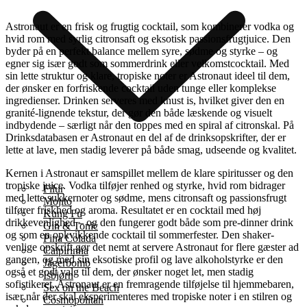
Astronaut er en frisk og frugtig cocktail, som kombinerer vodka og
hvid rom med syrlig citronsaft og eksotisk passionsfrugtjuice. Den
byder på en perfekt balance mellem syre, sødme og styrke – og
egner sig især godt som sommerdrink eller velkomstcocktail. Med
sin lette struktur og klare, tropiske noter er Astronaut ideel til dem,
der ønsker en forfriskende cocktail uden tunge eller komplekse
ingredienser. Drinken serveres med knust is, hvilket giver den en
granité-lignende tekstur, der gør den både læskende og visuelt
indbydende – særligt når den toppes med en spiral af citronskal. På
Drinksdatabasen er Astronaut en del af de drinksopskrifter, der er
lette at lave, men stadig leverer på både smag, udseende og kvalitet.
Kernen i Astronaut er samspillet mellem de klare spiritusser og den
tropiske juice. Vodka tilføjer renhed og styrke, hvid rom bidrager
Filur
med lette sukkernoter og sødme, mens citronsaft og passionsfrugt
Mojito
tilfører friskhed og aroma. Resultatet er en cocktail med høj
Kung Fu
drikkevenlighed – og den fungerer godt både som pre-dinner drink
Gin & Tonic
og som en opkvikkende cocktail til sommerfester. Den shaker-
Pina Colada
venlige opskrift gør det nemt at servere Astronaut for flere gæster ad
Caipirinha
gangen, og med sin eksotiske profil og lave alkoholstyrke er den
Jägerbomb
også et godt valg til dem, der ønsker noget let, men stadig
Isbjørn
sofistikeret. Astronaut er en fremragende tilføjelse til hjemmebaren,
Sex on the Beach
især når der skal eksperimenteres med tropiske noter i en stilren og
Cosmopolitan