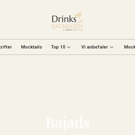
rifter
Mocktails
Top 10
Vi anbefaler
Mock
Bajads