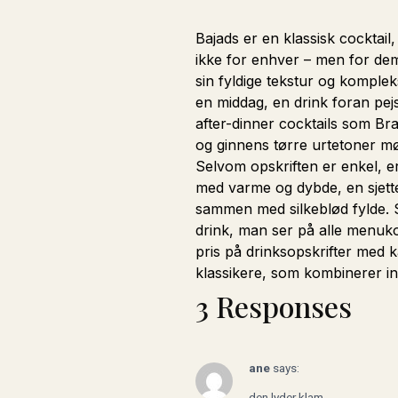
Bajads er en klassisk cocktail
ikke for enhver – men for de
sin fyldige tekstur og komplek
en middag, en drink foran pej
after-dinner cocktails som Br
og ginnens tørre urtetoner m
Selvom opskriften er enkel, er
med varme og dybde, en sjetted
sammen med silkeblød fylde. Sh
drink, man ser på alle menuko
pris på drinksopskrifter med 
klassikere, som kombinerer inte
3 Responses
ane
says:
den lyder klam