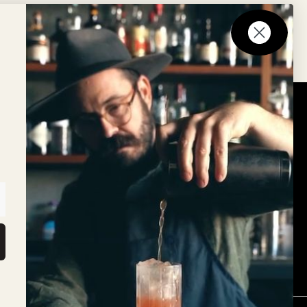
Nyhedsbrev
up lanceres
Tilmeld dig vores nyhedsbrev
ry Mix
rk
ark