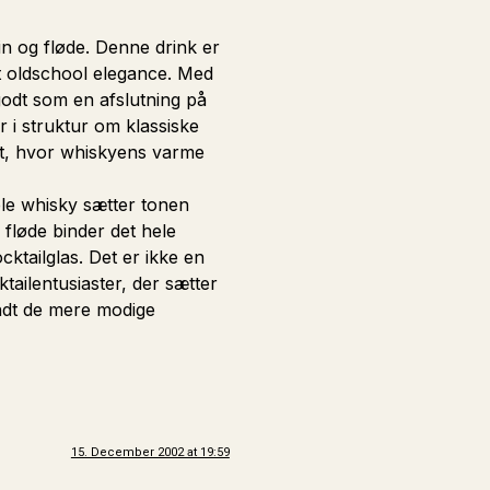
gin og fløde. Denne drink er
t oldschool elegance. Med
 godt som en afslutning på
 i struktur om klassiske
ist, hvor whiskyens varme
ele whisky sætter tonen
 fløde binder det hele
cktailglas. Det er ikke en
tailentusiaster, der sætter
andt de mere modige
15. December 2002 at 19:59