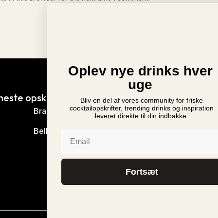
Oplev nye drinks hver
uge
neste opskrifter
Nyheder
Bliv en del af vores community for friske
Ny Monin Rabarber Sir
cocktailopskrifter, trending drinks og inspiration
Brandy Alexander
leveret direkte til din indbakke.
i Danmark
Bellini
Mr. & Mrs. T Bloody Ma
Email
vender tilbage til Danma
Monin Cup 2024 Danm
Fortsæt