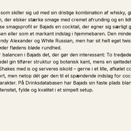
, som skiller sig ud med sin dristige kombination af whisky, 
m, der elsker stærke smage med cremet afrunding og en lid
se smagsprofil er Bajads en cocktail, der egner sig særligt
sen eller som et markant indslag i hjemmebaren. Den minder
andy Alexander og White Russian, men har sit helt eget tw
øder flødens bløde rundhed.
 balancen i Bajads det, der gør den interessant: To tredjed
el gin tilfører struktur og botanisk kant, mens en sjettedel
akes med is og serveres iskold – gerne i et lille, afkølet co
rt, men netop dét gør den til et spændende indslag for cock
karakter. På Drinksdatabasen har Bajads sin faste plads bl
nsitet, fylde og kvalitet i et simpelt setup.