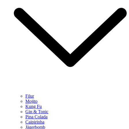
Filur
Mojito
Kung Fu
Gin & Tonic
Pina Colada
Caipirinha
Jägerbomb