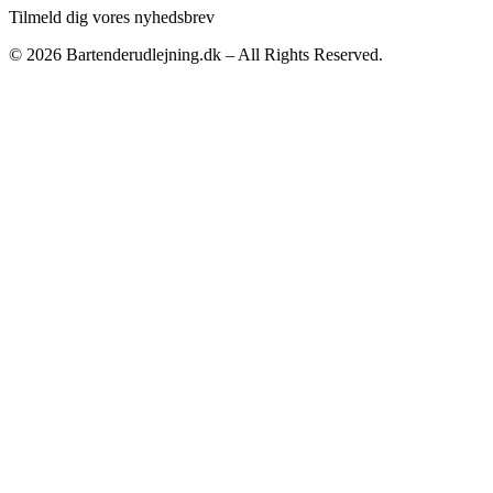
Tilmeld dig vores nyhedsbrev
© 2026 Bartenderudlejning.dk – All Rights Reserved.
Privatlivspolitik
|
Bliv annoncør
|
Kontakt os