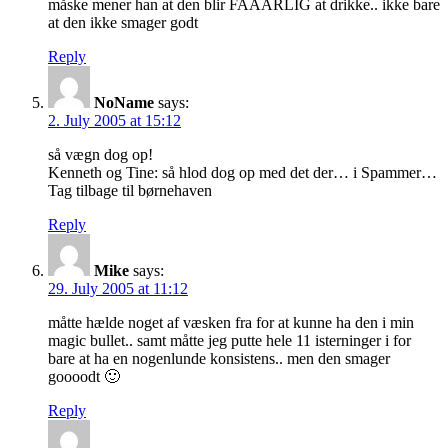
måske mener han at den blir FAAARLIG at drikke.. ikke bare
at den ikke smager godt
Reply
NoName
says:
2. July 2005 at 15:12
så vægn dog op!
Kenneth og Tine: så hlod dog op med det der… i Spammer…
Tag tilbage til børnehaven
Reply
Mike
says:
29. July 2005 at 11:12
måtte hælde noget af væsken fra for at kunne ha den i min
magic bullet.. samt måtte jeg putte hele 11 isterninger i for
bare at ha en nogenlunde konsistens.. men den smager
goooodt 🙂
Reply