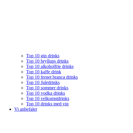
Top 10 gin drinks
Top 10 bryllups drinks
Top 10 alkoholfrie drinks
Top 10 kaffe drink
Top 10 fernet branca drinks
Top 10 Juledrinks
Top 10 sommer drinks
Top 10 vodka drinks
Top 10 velkomstdrinks
Top 10 drinks med vin
Vi anbefaler