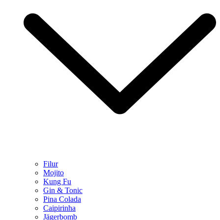
Filur
Mojito
Kung Fu
Gin & Tonic
Pina Colada
Caipirinha
Jägerbomb