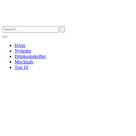
Hjem
Nyheder
Drinksopskrifter
Mocktails
Top 10