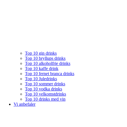
Top 10 gin drinks
Top 10 bryllups drinks
Top 10 alkoholfrie drinks
Top 10 kaffe drink
Top 10 fernet branca drinks
Top 10 Juledrinks
Top 10 sommer drinks
Top 10 vodka drinks
Top 10 velkomstdrinks
Top 10 drinks med vin
Vi anbefaler