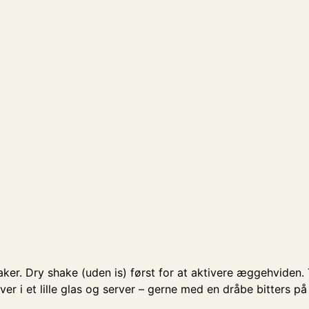
aker. Dry shake (uden is) først for at aktivere æggehviden. 
over i et lille glas og server – gerne med en dråbe bitters p