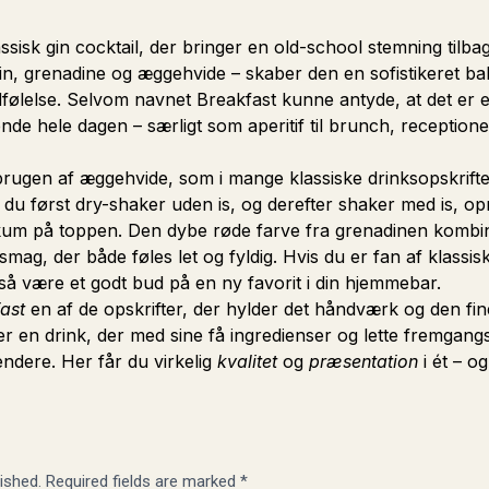
ssisk gin cocktail, der bringer en old-school stemning tilb
 gin, grenadine og æggehvide – skaber den en sofistikeret 
dfølelse. Selvom navnet Breakfast kunne antyde, at det er 
de hele dagen – særligt som aperitif til brunch, receptione
rugen af æggehvide, som i mange klassiske drinksopskrifter 
 du først dry-shaker uden is, og derefter shaker med is, op
t skum på toppen. Den dybe røde farve fra grenadinen komb
smag, der både føles let og fyldig. Hvis du er fan af klassi
gså være et godt bud på en ny favorit i din hjemmebar.
ast
en af de opskrifter, der hylder det håndværk og den f
 er en drink, der med sine få ingredienser og lette fremgangs
ndere. Her får du virkelig
kvalitet
og
præsentation
i ét – og
ished.
Required fields are marked
*