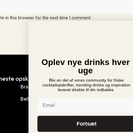
e in this browser for the next time I comment.
Oplev nye drinks hver
uge
neste opskrifter
Nyheder
Bliv en del af vores community for friske
Ny Monin Rabarber Sir
cocktailopskrifter, trending drinks og inspiration
Brandy Alexander
leveret direkte til din indbakke.
i Danmark
Bellini
Mr. & Mrs. T Bloody Ma
Email
vender tilbage til Danma
Monin Cup 2024 Danm
Fortsæt