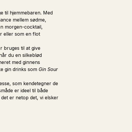
age til hjemmebaren. Med
balance mellem sødme,
en morgen-cocktail,
r eller som en flot
bruges til at give
når du en silkeblød
ineret med ginnens
ske gin drinks som
Gin Sour
inesse, som kendetegner de
måde er ideel til både
 det er netop det, vi elsker