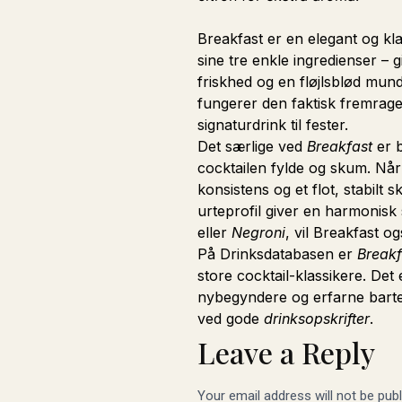
Breakfast er en elegant og kla
sine tre enkle ingredienser –
friskhed og en fløjlsblød mun
fungerer den faktisk fremragen
signaturdrink til fester.
Det særlige ved
Breakfast
er b
cocktailen fylde og skum. Når
konsistens og et flot, stabil
urteprofil giver en harmonisk 
eller
Negroni
, vil Breakfast o
På Drinksdatabasen er
Breakf
store cocktail-klassikere. Det
nybegyndere og erfarne barte
ved gode
drinksopskrifter
.
Leave a Reply
Your email address will not be publ