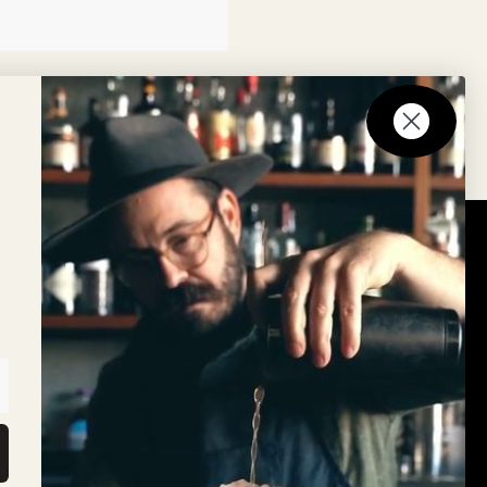
Nyhedsbrev
up lanceres
Tilmeld dig vores nyhedsbrev
ry Mix
rk
ark