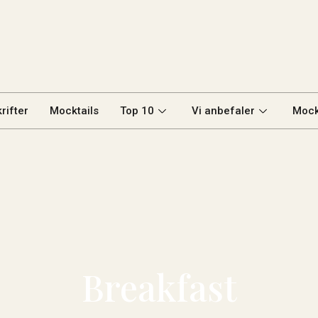
rifter
Mocktails
Top 10
Vi anbefaler
Mock
Breakfast