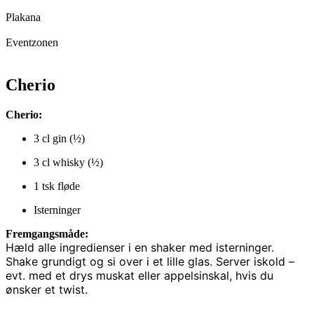
Plakana
Eventzonen
Cherio
Cherio:
3 cl gin (½)
3 cl whisky (½)
1 tsk fløde
Isterninger
Fremgangsmåde:
Hæld alle ingredienser i en shaker med isterninger.
Shake grundigt og si over i et lille glas. Server iskold –
evt. med et drys muskat eller appelsinskal, hvis du
ønsker et twist.