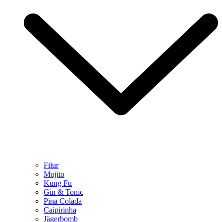
Filur
Mojito
Kung Fu
Gin & Tonic
Pina Colada
Caipirinha
Jägerbomb