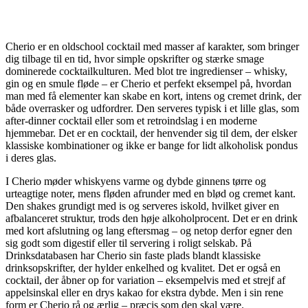
Cherio er en oldschool cocktail med masser af karakter, som bringer
dig tilbage til en tid, hvor simple opskrifter og stærke smage
dominerede cocktailkulturen. Med blot tre ingredienser – whisky,
gin og en smule fløde – er Cherio et perfekt eksempel på, hvordan
man med få elementer kan skabe en kort, intens og cremet drink, der
både overrasker og udfordrer. Den serveres typisk i et lille glas, som
after-dinner cocktail eller som et retroindslag i en moderne
hjemmebar. Det er en cocktail, der henvender sig til dem, der elsker
klassiske kombinationer og ikke er bange for lidt alkoholisk pondus
i deres glas.
I Cherio møder whiskyens varme og dybde ginnens tørre og
urteagtige noter, mens fløden afrunder med en blød og cremet kant.
Den shakes grundigt med is og serveres iskold, hvilket giver en
afbalanceret struktur, trods den høje alkoholprocent. Det er en drink
med kort afslutning og lang eftersmag – og netop derfor egner den
sig godt som digestif eller til servering i roligt selskab. På
Drinksdatabasen har Cherio sin faste plads blandt klassiske
drinksopskrifter, der hylder enkelhed og kvalitet. Det er også en
cocktail, der åbner op for variation – eksempelvis med et strejf af
appelsinskal eller en drys kakao for ekstra dybde. Men i sin rene
form er Cherio rå og ærlig – præcis som den skal være.