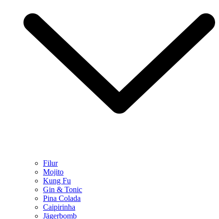
Filur
Mojito
Kung Fu
Gin & Tonic
Pina Colada
Caipirinha
Jägerbomb