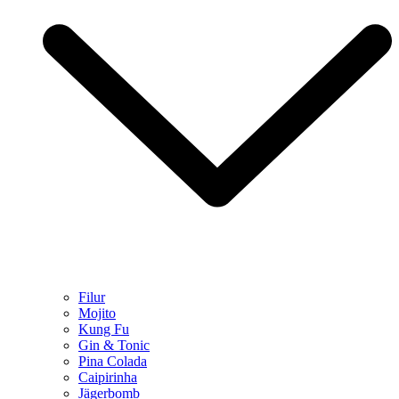
Filur
Mojito
Kung Fu
Gin & Tonic
Pina Colada
Caipirinha
Jägerbomb