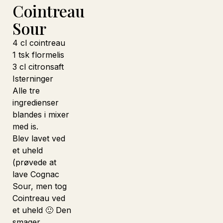
Cointreau
Sour
4 cl cointreau
1 tsk flormelis
3 cl citronsaft
Isterninger
Alle tre
ingredienser
blandes i mixer
med is.
Blev lavet ved
et uheld
(prøvede at
lave Cognac
Sour, men tog
Cointreau ved
et uheld 🙂 Den
smager