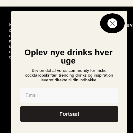
Seneste
Nyheder
Nyhedsbrev
Inspiration
opskrifter
og
Ny Monin
Tilmeld dig
opskrifter til
vores
Rabarber
at lave
nyhedsbrev
Sirup
Brandy
spændende
lanceres i
Oplev nye drinks hver
Alexander
drinks
Danmark
derhjemme
uge
Mr. & Mrs.
T Bloody
Bellini
Bliv en del af vores community for friske
Mary Mix
cocktailopskrifter, trending drinks og inspiration
leveret direkte til din indbakke.
vender
tilbage til
Email
Danmark
Monin
Cup 2024
Danmark
Fortsæt