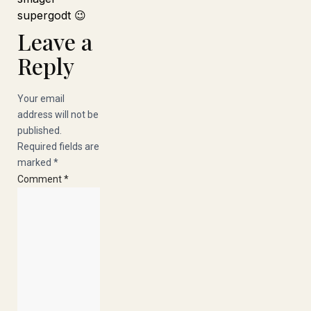
supergodt 😉
Leave a
Reply
Your email
Heliumb
Heliumb
Heliumb
Ginbuti
Ginbuti
Ginbuti
Eventzo
Eventzo
Eventzo
Earlybir
Earlybir
Earlybir
Plakana
Plakana
Plakana
address will not be
published.
Required fields are
marked
*
Comment
*