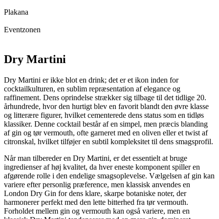
Plakana
Eventzonen
Dry Martini
Dry Martini er ikke blot en drink; det er et ikon inden for
cocktailkulturen, en sublim repræsentation af elegance og
raffinement. Dens oprindelse strækker sig tilbage til det tidlige 20.
århundrede, hvor den hurtigt blev en favorit blandt den øvre klasse
og litterære figurer, hvilket cementerede dens status som en tidløs
klassiker. Denne cocktail består af en simpel, men præcis blanding
af gin og tør vermouth, ofte garneret med en oliven eller et twist af
citronskal, hvilket tilføjer en subtil kompleksitet til dens smagsprofil.
Når man tilbereder en Dry Martini, er det essentielt at bruge
ingredienser af høj kvalitet, da hver eneste komponent spiller en
afgørende rolle i den endelige smagsoplevelse. Vælgelsen af gin kan
variere efter personlig præference, men klassisk anvendes en
London Dry Gin for dens klare, skarpe botaniske noter, der
harmonerer perfekt med den lette bitterhed fra tør vermouth.
Forholdet mellem gin og vermouth kan også variere, men en