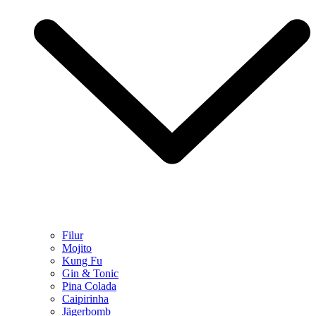
Filur
Mojito
Kung Fu
Gin & Tonic
Pina Colada
Caipirinha
Jägerbomb