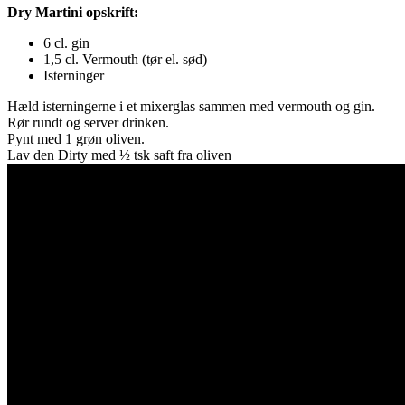
Dry Martini opskrift:
6 cl. gin
1,5 cl. Vermouth (tør el. sød)
Isterninger
Hæld isterningerne i et mixerglas sammen med vermouth og gin.
Rør rundt og server drinken.
Pynt med 1 grøn oliven.
Lav den Dirty med ½ tsk saft fra oliven