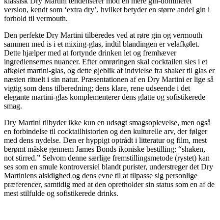
klassisk Dry Martini tendenserer mod en mere gin-domineret
version, kendt som ‘extra dry’, hvilket betyder en større andel gin i
forhold til vermouth.
Den perfekte Dry Martini tilberedes ved at røre gin og vermouth
sammen med is i et mixing-glas, indtil blandingen er velafkølet.
Dette hjælper med at fortynde drinken let og fremhæver
ingrediensernes nuancer. Efter omrøringen skal cocktailen sies i et
afkølet martini-glas, og dette øjeblik af indvielse fra shaker til glas er
næsten rituelt i sin natur. Præsentationen af en Dry Martini er lige så
vigtig som dens tilberedning; dens klare, rene udseende i det
elegante martini-glas komplementerer dens glatte og sofistikerede
smag.
Dry Martini tilbyder ikke kun en udsøgt smagsoplevelse, men også
en forbindelse til cocktailhistorien og den kulturelle arv, der følger
med dens nydelse. Den er hyppigt optrådt i litteratur og film, mest
berømt måske gennem James Bonds ikoniske bestilling: “shaken,
not stirred.” Selvom denne særlige fremstillingsmetode (rystet) kan
ses som en smule kontroversiel blandt purister, understreger det Dry
Martiniens alsidighed og dens evne til at tilpasse sig personlige
præferencer, samtidig med at den opretholder sin status som en af de
mest stilfulde og sofistikerede drinks.