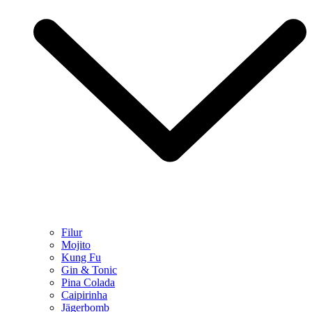
Filur
Mojito
Kung Fu
Gin & Tonic
Pina Colada
Caipirinha
Jägerbomb