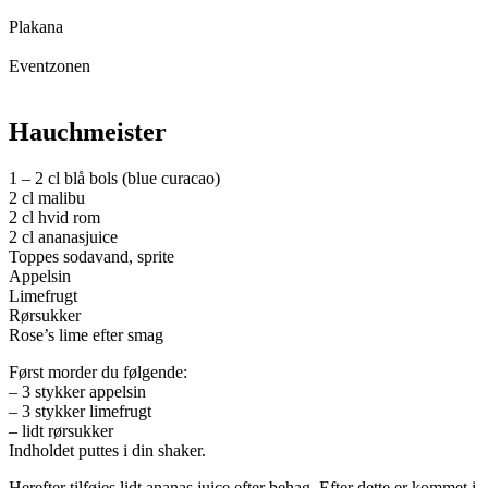
Plakana
Eventzonen
Hauchmeister
1 – 2 cl blå bols (blue curacao)
2 cl malibu
2 cl hvid rom
2 cl ananasjuice
Toppes sodavand, sprite
Appelsin
Limefrugt
Rørsukker
Rose’s lime efter smag
Først morder du følgende:
– 3 stykker appelsin
– 3 stykker limefrugt
– lidt rørsukker
Indholdet puttes i din shaker.
Herefter tilføjes lidt ananas juice efter behag. Efter dette er kommet i