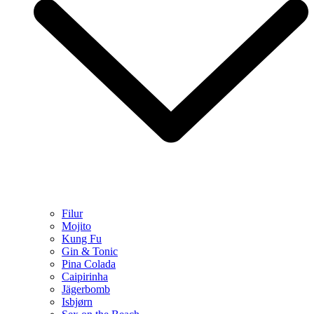
Filur
Mojito
Kung Fu
Gin & Tonic
Pina Colada
Caipirinha
Jägerbomb
Isbjørn