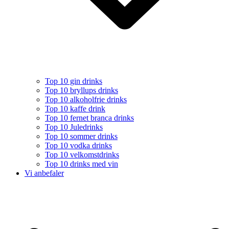
Top 10 gin drinks
Top 10 bryllups drinks
Top 10 alkoholfrie drinks
Top 10 kaffe drink
Top 10 fernet branca drinks
Top 10 Juledrinks
Top 10 sommer drinks
Top 10 vodka drinks
Top 10 velkomstdrinks
Top 10 drinks med vin
Vi anbefaler