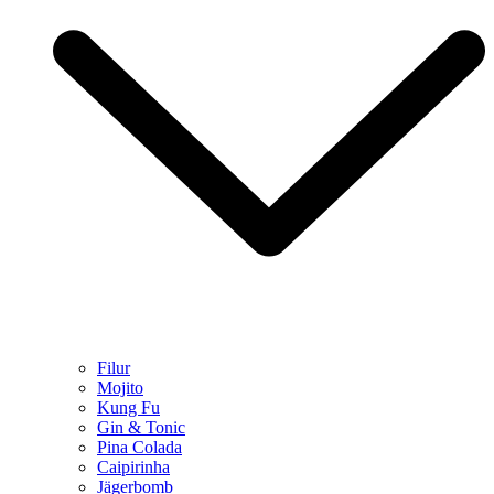
Filur
Mojito
Kung Fu
Gin & Tonic
Pina Colada
Caipirinha
Jägerbomb