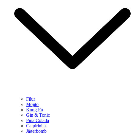
Filur
Mojito
Kung Fu
Gin & Tonic
Pina Colada
Caipirinha
Jägerbomb