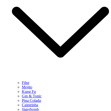
Filur
Mojito
Kung Fu
Gin & Tonic
Pina Colada
Caipirinha
Jägerbomb