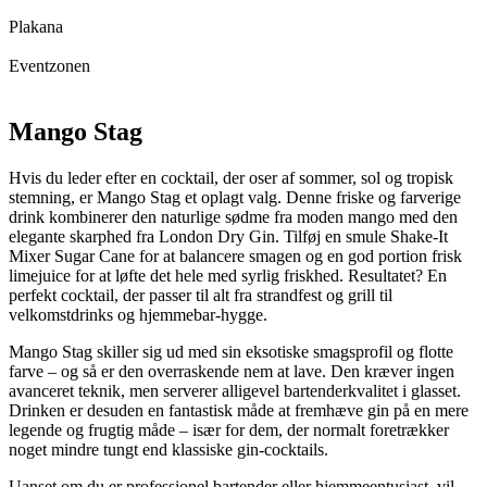
Plakana
Eventzonen
Mango Stag
Hvis du leder efter en cocktail, der oser af sommer, sol og tropisk
stemning, er Mango Stag et oplagt valg. Denne friske og farverige
drink kombinerer den naturlige sødme fra moden mango med den
elegante skarphed fra London Dry Gin. Tilføj en smule Shake-It
Mixer Sugar Cane for at balancere smagen og en god portion frisk
limejuice for at løfte det hele med syrlig friskhed. Resultatet? En
perfekt cocktail, der passer til alt fra strandfest og grill til
velkomstdrinks og hjemmebar-hygge.
Mango Stag skiller sig ud med sin eksotiske smagsprofil og flotte
farve – og så er den overraskende nem at lave. Den kræver ingen
avanceret teknik, men serverer alligevel bartenderkvalitet i glasset.
Drinken er desuden en fantastisk måde at fremhæve gin på en mere
legende og frugtig måde – især for dem, der normalt foretrækker
noget mindre tungt end klassiske gin-cocktails.
Uanset om du er professionel bartender eller hjemmeentusiast, vil