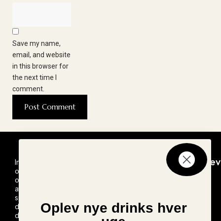
Save my name,
email, and website
in this browser for
the next time I
comment.
Seneste
Nyheder
Nyhedsbrev
Inspiration
opskrifter
og
Ny Monin
Tilmeld dig
opskrifter til
vores
Rabarber
at lave
nyhedsbrev
Sirup
Brandy
spændende
lanceres i
Oplev nye drinks hver
Alexander
drinks
Danmark
derhjemme