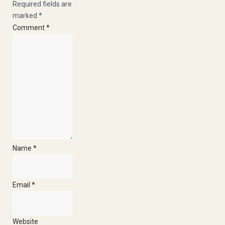
Required fields are
marked
*
Comment
*
Heliumballoner
Heliumballoner
Heliumballoner
Ginbutikken
Ginbutikken
Ginbutikken
Eventzonen
Eventzonen
Eventzonen
Earlybird
Earlybird
Earlybird
Plakana
Plakana
Plakana
Name
*
Email
*
Website