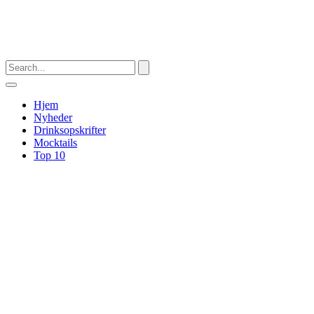
Hjem
Nyheder
Drinksopskrifter
Mocktails
Top 10