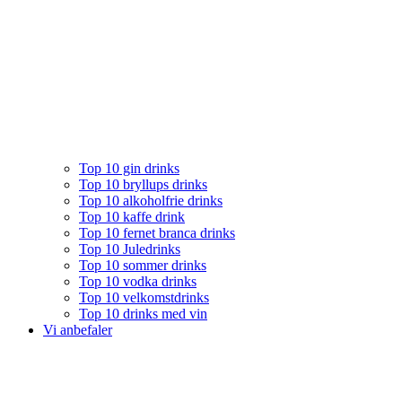
Top 10 gin drinks
Top 10 bryllups drinks
Top 10 alkoholfrie drinks
Top 10 kaffe drink
Top 10 fernet branca drinks
Top 10 Juledrinks
Top 10 sommer drinks
Top 10 vodka drinks
Top 10 velkomstdrinks
Top 10 drinks med vin
Vi anbefaler