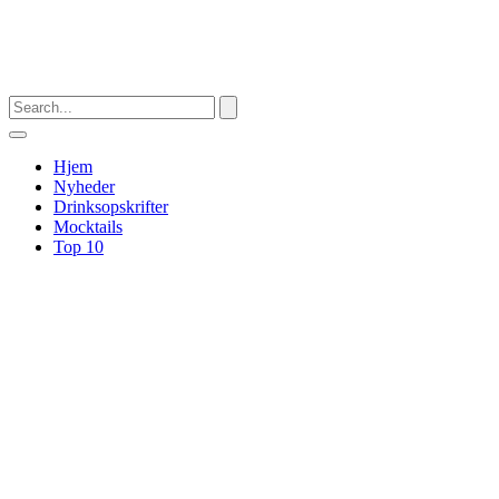
Hjem
Nyheder
Drinksopskrifter
Mocktails
Top 10