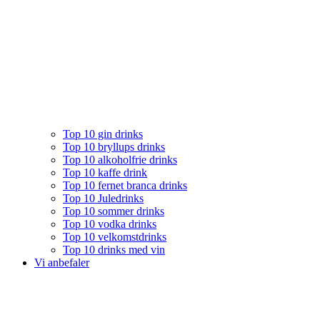
Top 10 gin drinks
Top 10 bryllups drinks
Top 10 alkoholfrie drinks
Top 10 kaffe drink
Top 10 fernet branca drinks
Top 10 Juledrinks
Top 10 sommer drinks
Top 10 vodka drinks
Top 10 velkomstdrinks
Top 10 drinks med vin
Vi anbefaler