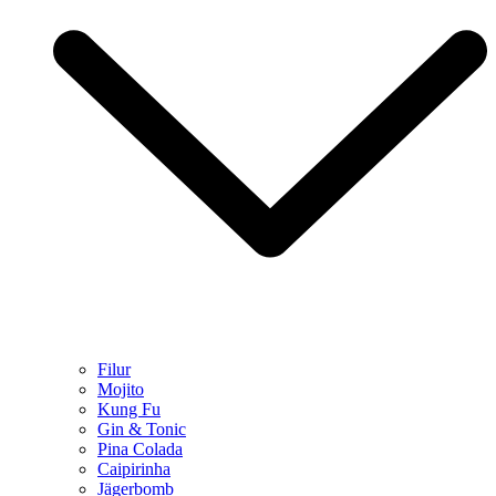
Filur
Mojito
Kung Fu
Gin & Tonic
Pina Colada
Caipirinha
Jägerbomb