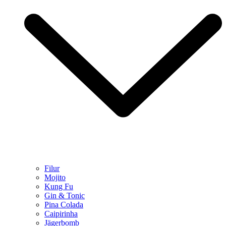
Filur
Mojito
Kung Fu
Gin & Tonic
Pina Colada
Caipirinha
Jägerbomb