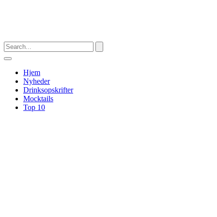
Hjem
Nyheder
Drinksopskrifter
Mocktails
Top 10