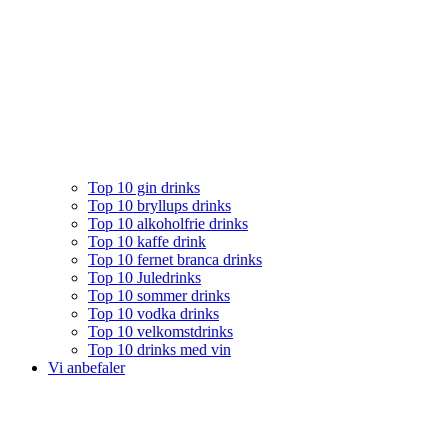
Top 10 gin drinks
Top 10 bryllups drinks
Top 10 alkoholfrie drinks
Top 10 kaffe drink
Top 10 fernet branca drinks
Top 10 Juledrinks
Top 10 sommer drinks
Top 10 vodka drinks
Top 10 velkomstdrinks
Top 10 drinks med vin
Vi anbefaler