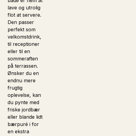
både er nem at
lave og utrolig
flot at servere.
Den passer
perfekt som
velkomstdrink,
til receptioner
eller til en
sommeraften
på terrassen.
Ønsker du en
endnu mere
frugtig
oplevelse, kan
du pynte med
friske jordbær
eller blande lidt
bærpuré i for
en ekstra