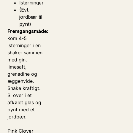
Isterninger
(Evt.
jordbær til
pynt)
Fremgangsmåde:
Kom 4-5
isterninger i en
Heliumb
E
shaker sammen
med gin,
limesaft,
grenadine og
æggehvide.
Shake kraftigt.
Si over i et
afkølet glas og
pynt med et
jordbær.
Pink Clover